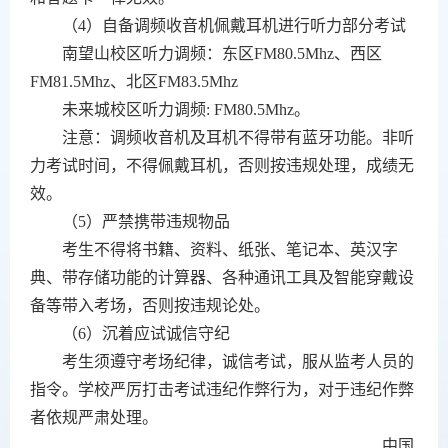
（
4
）自备调频收音机佩戴耳机进行听力部分考试
南望山校区听力调频：东区
FM80.5Mhz
、西区
FM81.5Mhz
、北区
FM83.5Mhz
未来城校区听力调频
: FM80.5Mhz
。
注意：调频收音机及耳机不得带有蓝牙功能。非听
力考试时间，不得佩戴耳机，否则按违规处理，成绩无
效。
（
5
）严禁携带违规物品
考生不得将书籍、资料、纸张、笔记本、英汉字
典、带存储功能的计算器、各种通讯工具及智能穿戴设
备等带入考场，否则按违规论处。
（
6
）沉着应试诚信守纪
考生须遵守考场纪律，诚信考试，服从监考人员的
指令。学校严厉打击考试违纪作弊行为，对于违纪作弊
者依规严肃处理。
中国