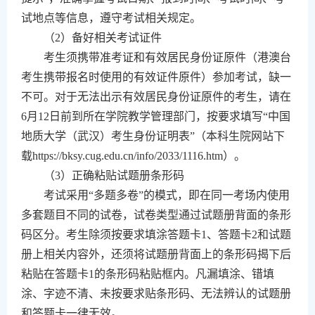
试地点等信息，遵守考试相关规定。
（
2
）备好相关考试证件
考生须携带准考证和有效居民身份证原件（港澳台
考生携带报名时使用的有效证件原件）参加考试，缺一
不可。对于无法出示有效居民身份证原件的考生，请在
6
月
12
日前到所在学院教学管理部门，按要求填写“中国
地质大学（武汉）考生身份证明表”（本科生院网站下
载
https://bksy.cug.edu.cn/info/2033/1116.htm
）。
（
3
）正确粘贴试题册条形码
考试采用“多题多卷”的模式，即在同一考场内使用
多套题目不同的试卷，试卷类型通过试题册背面的条形
码区分。考生除须按要求填涂答题卡
1
、答题卡
2
和试题
册上相关内容外，还须将试题册背面上的条形码揭下后
粘贴在答题卡
1
的条形码粘贴框内。凡漏填涂、错填
涂、字迹不清、未按要求贴条形码、无法辨认的试题册
和答题卡一律无效。