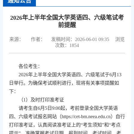
通知公告
2026年上半年全国大学英语四、六级笔试考
前提醒
来源：
作者：
发稿时间：2026-06-01 09:35
浏览
次数：
1854
各位考生：
2026
年上半年全国大学英语四、六级笔试于
6
月
13
日举行。为确保考试顺利进行，现将有关事项提醒如
下：
（
1
）及时打印准考证
请考生自
6
月
5
日
9:00
起，考前登录全国大学英语
四、六级考试报名网站（
https://cet-bm.neea.edu.cn
）自行
打印准考证，认真阅读准考证上的“考生须知”和“考点
提示”，准确掌握考试日期、报到时间、考试时间、考