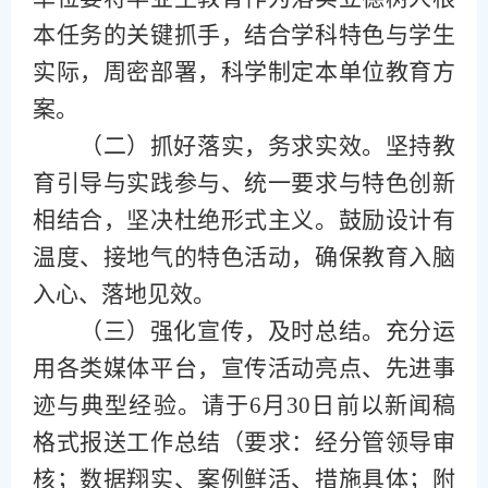
本任务的关键抓手，结合学科特色与学生
实际，周密部署，科学制定本单位教育方
案。
（
二
）
抓好落实，务求实效。坚持教
育引导与实践参与、统一要求与特色创新
相结合，坚决杜绝形式主义。鼓励设计有
温度、接地气的特色活动，确保教育入脑
入心、落地见效。
（
三
）
强化宣传，及时总结。充分运
用各类媒体平台，宣传活动亮点、先进事
迹与典型经验。请于
6月30日前
以
新闻稿
格式报送工作总结
（
要求：
经分管领导审
核
；
数据
翔实
、案例鲜活、措施具体
；
附