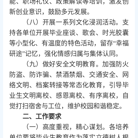
能、职场礼仪、政策解读等培训，激发创
新创业意识，鼓励多元发展。
（
八
）
开展一系列文化浸润活动。支
持各单位开展毕业座谈、歌会、时光胶囊
等小型化、有温度的特色活动，留存
“幸福
研途”记忆，强化情感归属与集体认同。
（
九
）
做好安全文明教育。加强防火
防盗、防诈骗、禁酒禁烟、交通安全、
网
络文明、
档案转接等
常态化
教育，引导毕
业生文明离校、感恩离校、有序离校，自
觉打扫宿舍与工位，维护校园和谐稳定。
二
、工作要求
（
一
）
高度重视，精心谋划。各培养
单位要将毕业生教育作为落实立德树人根